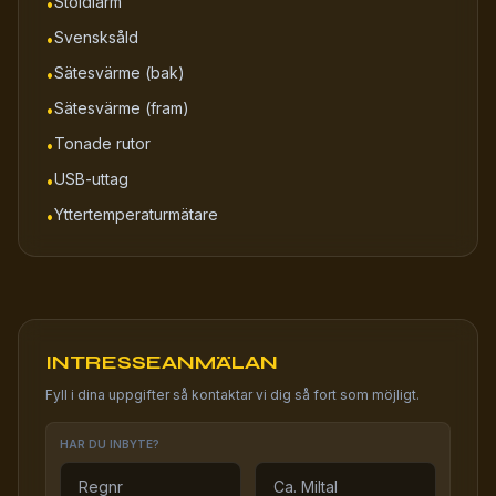
Stöldlarm
•
Svensksåld
•
Sätesvärme (bak)
•
Sätesvärme (fram)
•
Tonade rutor
•
USB-uttag
•
Yttertemperaturmätare
•
INTRESSEANMÄLAN
Fyll i dina uppgifter så kontaktar vi dig så fort som möjligt.
HAR DU INBYTE?