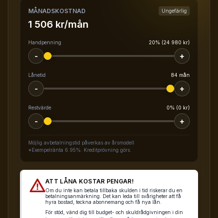
MÅNADSKOSTNAD
Ungefärlig
1 506 kr/mån
Handpenning
20% (24 980 kr)
-
+
Lånetid
84 mån
-
+
Restvärde
0% (0 kr)
-
+
Möjlig avbetalningstid påverkas av årsmodell
*Exempelränta 6.95%. Kreditprövning görs.
ATT LÅNA KOSTAR PENGAR!
Om du inte kan betala tillbaka skulden i tid riskerar du en
betalningsanmärkning. Det kan leda till svårigheter att få
hyra bostad, teckna abonnemang och få nya lån.
För stöd, vänd dig till budget- och skuldrådgivningen i din