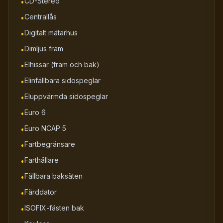
CD-Stereo
•
Centrallås
•
Digitalt mätarhus
•
Dimljus fram
•
Elhissar (fram och bak)
•
Elinfällbara sidospeglar
•
Eluppvärmda sidospeglar
•
Euro 6
•
Euro NCAP 5
•
Fartbegränsare
•
Farthållare
•
Fällbara baksäten
•
Färddator
•
ISOFIX-fästen bak
•