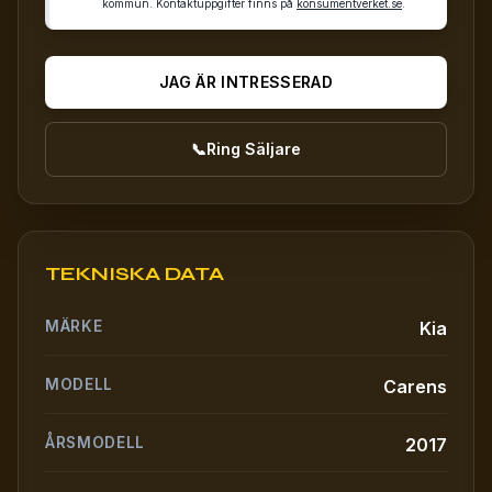
kommun. Kontaktuppgifter finns på
konsumentverket.se
.
JAG ÄR INTRESSERAD
📞
Ring Säljare
TEKNISKA DATA
MÄRKE
Kia
MODELL
Carens
ÅRSMODELL
2017