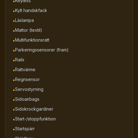
Keyless
•
Kylt handskfack
•
Läslampa
•
Mattor (textil)
•
Multifunktionsratt
•
Parkeringssensorer (fram)
•
Rails
•
Rattvärme
•
Regnsensor
•
Servostyrning
•
Sidoairbags
•
Sidokrockgardiner
•
Start-/stoppfunktion
•
Startspärr
•