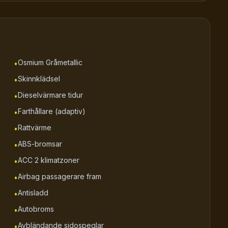
Osmium Gråmetallic
•
Skinnklädsel
•
Dieselvärmare tidur
•
Farthållare (adaptiv)
•
Rattvärme
•
ABS-bromsar
•
ACC 2 klimatzoner
•
Airbag passagerare fram
•
Antisladd
•
Autobroms
•
Avbländande sidospeglar
•