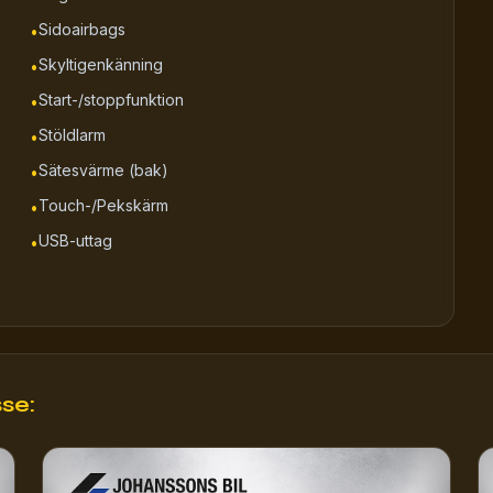
Sidoairbags
•
Skyltigenkänning
•
Start-/stoppfunktion
•
Stöldlarm
•
Sätesvärme (bak)
•
Touch-/Pekskärm
•
USB-uttag
•
se: