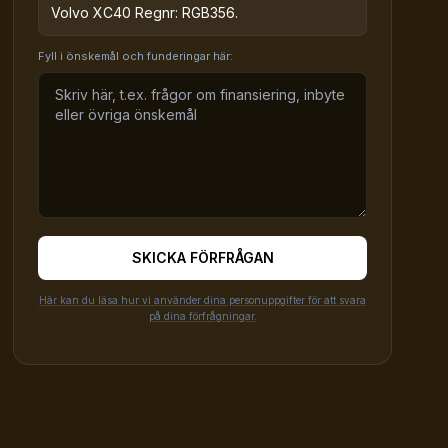
Volvo XC40 Regnr: RGB356.
Fyll i önskemål och funderingar här:
SKICKA FÖRFRÅGAN
Här kan du läsa hur vi använder dina personuppgifter för att svara
på dina förfrågningar.