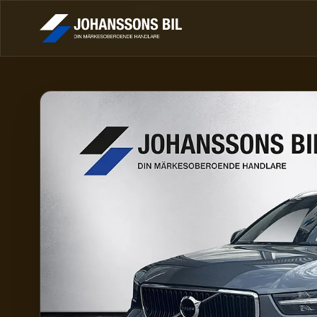
Volvo XC40 D4 AWD Momentum Intro Edition Helskinn 