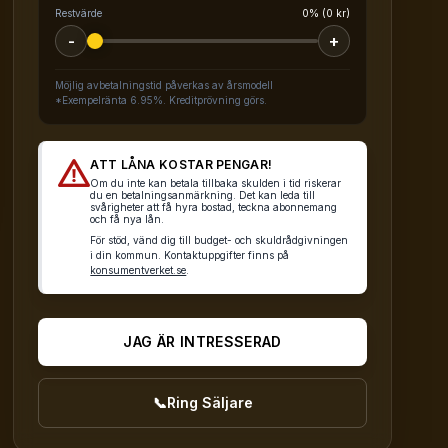
Restvärde
0% (0 kr)
-
+
Möjlig avbetalningstid påverkas av årsmodell
*Exempelränta 6.95%. Kreditprövning görs.
ATT LÅNA KOSTAR PENGAR!
Om du inte kan betala tillbaka skulden i tid riskerar
du en betalningsanmärkning. Det kan leda till
svårigheter att få hyra bostad, teckna abonnemang
och få nya lån.
För stöd, vänd dig till budget- och skuldrådgivningen
i din kommun. Kontaktuppgifter finns på
konsumentverket.se
.
JAG ÄR INTRESSERAD
📞
Ring Säljare