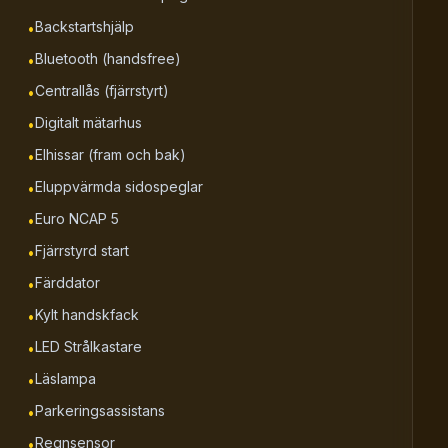
Backstartshjälp
•
Bluetooth (handsfree)
•
Centrallås (fjärrstyrt)
•
Digitalt mätarhus
•
Elhissar (fram och bak)
•
Eluppvärmda sidospeglar
•
Euro NCAP 5
•
Fjärrstyrd start
•
Färddator
•
Kylt handskfack
•
LED Strålkastare
•
Läslampa
•
Parkeringsassistans
•
Regnsensor
•