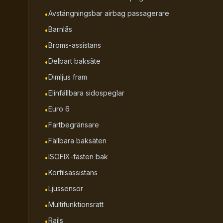
Avstängningsbar airbag passagerare
•
Barnlås
•
Broms-assistans
•
Delbart baksäte
•
Dimljus fram
•
Elinfällbara sidospeglar
•
Euro 6
•
Fartbegränsare
•
Fällbara baksäten
•
ISOFIX-fästen bak
•
Körfilsassistans
•
Ljussensor
•
Multifunktionsratt
•
Rails
•