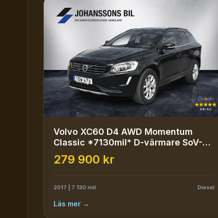
Volvo XC60 D4 AWD Momentum
Classic *7130mil* D-värmare SoV-
däck
279 900 kr
2017 | 7 130 mil
Diesel
Läs mer →