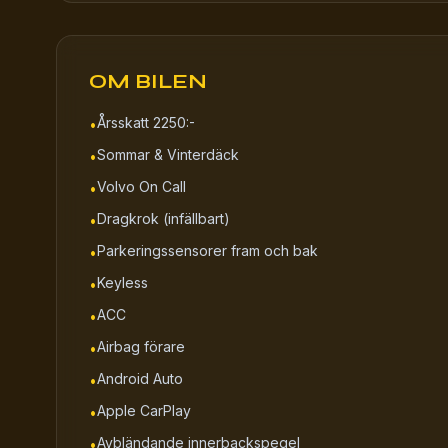
OM BILEN
Årsskatt 2250:-
•
Sommar & Vinterdäck
•
Volvo On Call
•
Dragkrok (infällbart)
•
Parkeringssensorer fram och bak
•
Keyless
•
ACC
•
Airbag förare
•
Android Auto
•
Apple CarPlay
•
Avbländande innerbackspegel
•