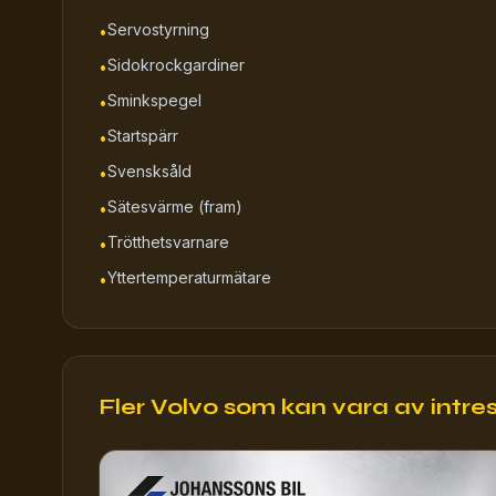
Servostyrning
•
Sidokrockgardiner
•
Sminkspegel
•
Startspärr
•
Svensksåld
•
Sätesvärme (fram)
•
Trötthetsvarnare
•
Yttertemperaturmätare
•
Fler Volvo som kan vara av intres