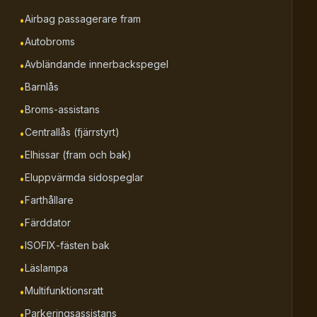
Airbag passagerare fram
•
Autobroms
•
Avbländande innerbackspegel
•
Barnlås
•
Broms-assistans
•
Centrallås (fjärrstyrt)
•
Elhissar (fram och bak)
•
Eluppvärmda sidospeglar
•
Farthållare
•
Färddator
•
ISOFIX-fästen bak
•
Läslampa
•
Multifunktionsratt
•
Parkeringsassistans
•