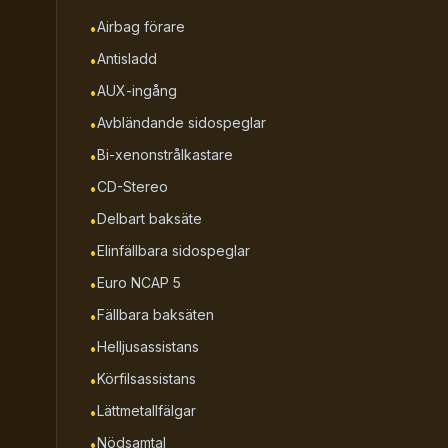
Airbag förare
•
Antisladd
•
AUX-ingång
•
Avbländande sidospeglar
•
Bi-xenonstrålkastare
•
CD-Stereo
•
Delbart baksäte
•
Elinfällbara sidospeglar
•
Euro NCAP 5
•
Fällbara baksäten
•
Helljusassistans
•
Körfilsassistans
•
Lättmetallfälgar
•
Nödsamtal
•