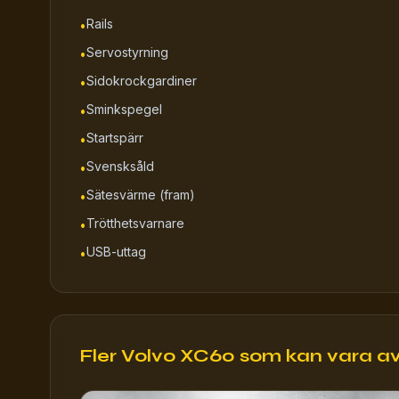
Rails
•
Servostyrning
•
Sidokrockgardiner
•
Sminkspegel
•
Startspärr
•
Svensksåld
•
Sätesvärme (fram)
•
Trötthetsvarnare
•
USB-uttag
•
Fler Volvo XC60 som kan vara av 