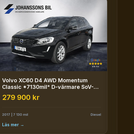
Volvo XC60 D4 AWD Momentum
Classic *7130mil* D-värmare SoV-
däck
279 900 kr
2017 | 7 130 mil
Diesel
Läs mer →