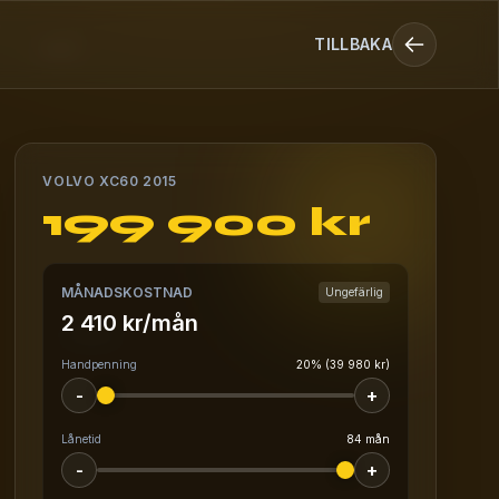
TILLBAKA
VOLVO XC60 2015
199 900 kr
MÅNADSKOSTNAD
Ungefärlig
2 410 kr/mån
Handpenning
20% (39 980 kr)
-
+
Lånetid
84 mån
-
+