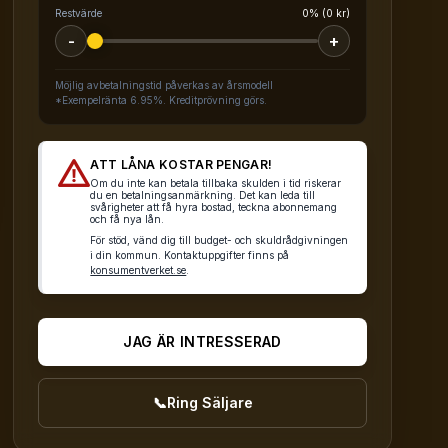
Restvärde
0% (0 kr)
-
+
Möjlig avbetalningstid påverkas av årsmodell
*Exempelränta 6.95%. Kreditprövning görs.
ATT LÅNA KOSTAR PENGAR!
Om du inte kan betala tillbaka skulden i tid riskerar
du en betalningsanmärkning. Det kan leda till
svårigheter att få hyra bostad, teckna abonnemang
och få nya lån.
För stöd, vänd dig till budget- och skuldrådgivningen
i din kommun. Kontaktuppgifter finns på
konsumentverket.se
.
JAG ÄR INTRESSERAD
📞
Ring Säljare