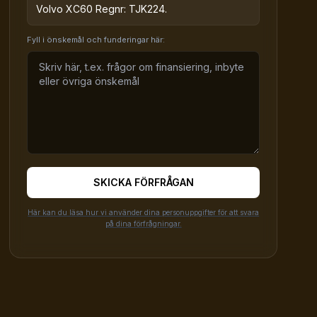
Volvo XC60 Regnr: TJK224.
Fyll i önskemål och funderingar här:
SKICKA FÖRFRÅGAN
Här kan du läsa hur vi använder dina personuppgifter för att svara
på dina förfrågningar.