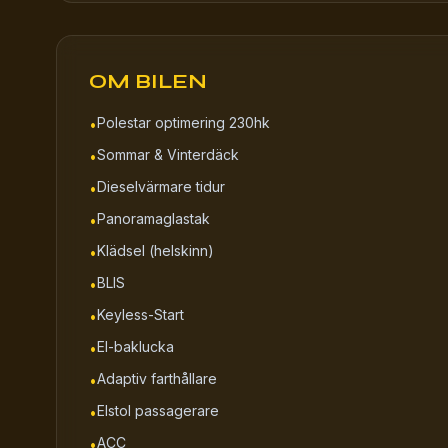
OM BILEN
Polestar optimering 230hk
•
Sommar & Vinterdäck
•
Dieselvärmare tidur
•
Panoramaglastak
•
Klädsel (helskinn)
•
BLIS
•
Keyless-Start
•
El-baklucka
•
Adaptiv farthållare
•
Elstol passagerare
•
ACC
•