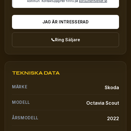
kommun. Kontaktuppgifter finns på
konsumentverket.se
.
JAG ÄR INTRESSERAD
📞
Ring Säljare
TEKNISKA DATA
MÄRKE
Skoda
MODELL
Octavia Scout
ÅRSMODELL
2022