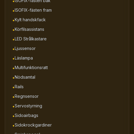
ISOFIX-fästen bak
•
ISOFIX-fästen fram
•
Kylt handskfack
•
Körfilsassistans
•
LED Strålkastare
•
Ljussensor
•
Läslampa
•
Multifunktionsratt
•
Nödsamtal
•
Rails
•
Regnsensor
•
Servostyrning
•
Sidoairbags
•
Sidokrockgardiner
•