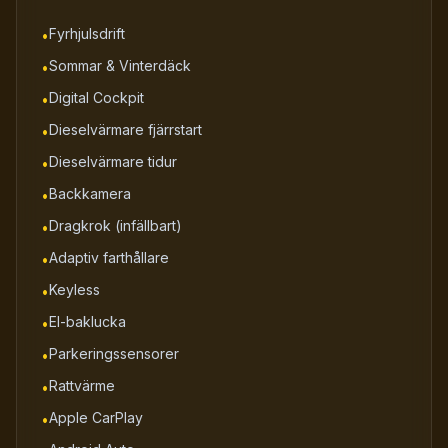
Fyrhjulsdrift
•
Sommar & Vinterdäck
•
Digital Cockpit
•
Dieselvärmare fjärrstart
•
Dieselvärmare tidur
•
Backkamera
•
Dragkrok (infällbart)
•
Adaptiv farthållare
•
Keyless
•
El-baklucka
•
Parkeringssensorer
•
Rattvärme
•
Apple CarPlay
•