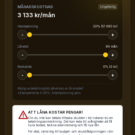
MÅNADSKOSTNAD
Ungefärlig
3 133 kr/mån
Handpenning
20% (51 980 kr)
-
+
Lånetid
84 mån
-
+
Restvärde
0% (0 kr)
-
+
Möjlig avbetalningstid påverkas av årsmodell
*Exempelränta 6.95%. Kreditprövning görs.
ATT LÅNA KOSTAR PENGAR!
Om du inte kan betala tillbaka skulden i tid riskerar du en
betalningsanmärkning. Det kan leda till svårigheter att få
hyra bostad, teckna abonnemang och få nya lån.
För stöd, vänd dig till budget- och skuldrådgivningen i din