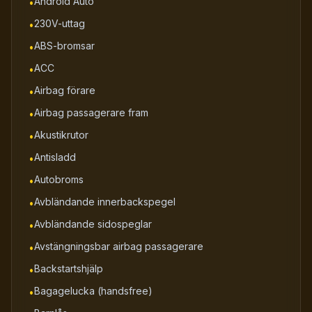
Android Auto
•
230V-uttag
•
ABS-bromsar
•
ACC
•
Airbag förare
•
Airbag passagerare fram
•
Akustikrutor
•
Antisladd
•
Autobroms
•
Avbländande innerbackspegel
•
Avbländande sidospeglar
•
Avstängningsbar airbag passagerare
•
Backstartshjälp
•
Bagagelucka (handsfree)
•