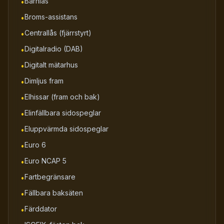
Barnlås
•
Broms-assistans
•
Centrallås (fjärrstyrt)
•
Digitalradio (DAB)
•
Digitalt mätarhus
•
Dimljus fram
•
Elhissar (fram och bak)
•
Elinfällbara sidospeglar
•
Eluppvärmda sidospeglar
•
Euro 6
•
Euro NCAP 5
•
Fartbegränsare
•
Fällbara baksäten
•
Färddator
•